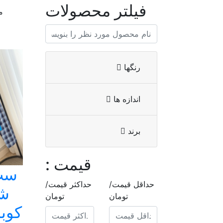
فیلتر محصولات
م
رنگها
اندازه ها
برند
قیمت :
ست
حداقل قیمت/
حداکثر قیمت/
شل
تومان
تومان
کوبا