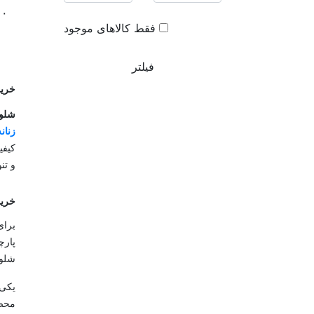
۰۰
فقط کالاهای موجود
فیلتر
خرید
شلوا
زنانه
کیفی
و تن
خری
برای
پارچ
شلوا
یکی 
محصو