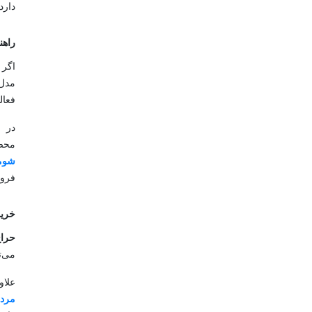
دارد
راهن
اگر 
مدل‌
فعال
در ف
محصو
شومی
فروش
خرید
حرا
می‌ت
علاو
مردا