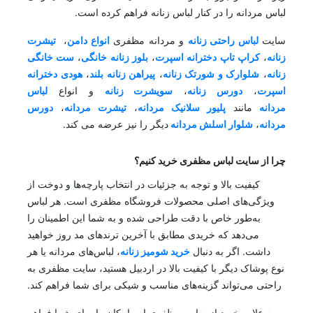
لباس مردانه را در کنار لباس زنانه فراهم کرده است.
سایت
لباس راحتی زنانه
و مردانه مظفری
انواع دامن
،
تیشرت
زنانه
،
کراپ تاپ دخترانه اسپرت
،
بلوز زنانه خانگی
،
ست خانگی
زنانه
،
شلوارک و شورتک زنانه
،
پیراهن زنانه بلند
،
هودی دخترانه
اسپرت
،
دورس زنانه
،
سویشرت زنانه
و انواع
لباس
مردانه
مانند
پلیور سلانیک مردانه
،
تیشرت مردانه
،
دورس
مردانه
،
شلوار اسلش مردانه
دیگر را نیز عرضه می کند.
چرا از سایت لباس مظفری خرید کنیم؟
کیفیت بالا و توجه به جزئیات در انتخاب پارچه‌ها و دوخت از
ویژگی‌های اصلی محصولات فروشگاه مظفری است. هر لباس
به‌طور خاص با دقت طراحی شده و به شما این اطمینان را
می‌دهد که خریدی مطابق با آخرین ترندهای مد روز خواهید
داشت. اگر به دنبال
خرید شومیز زنانه
، لباس‌های مردانه یا هر
نوع پوشاک دیگر با کیفیت بالا در اردبیل هستید، سایت مظفری به
راحتی می‌تواند گزینه‌های مناسب و شیکی برای شما فراهم کند.
به علاوه خرید از سایت مظفری این امکان را برای شما فراهم