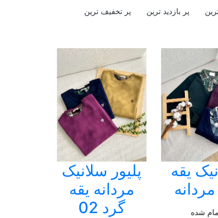
رین
پر بازدید ترین
پر تخفیف ترین
یک یقه
پلیور سلانیک
مردانه
مردانه یقه
گرد 02
مام شده