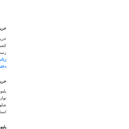
خرید
خرید
کشبا
رسد.
زنانه
دختر
خرید
پلیو
توان
شلوا
استا
پلیو