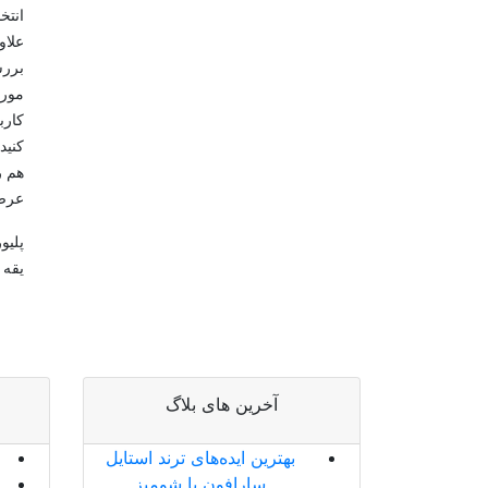
انتخ
علاو
بررس
مورد
کارب
کنید
هم ر
عرضه
پلیو
یقه 
آخرین های بلاگ
بهترین ایده‌های ترند استایل
سارافون با شومیز