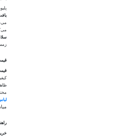
پلیو
بافت
می‌ش
می‌ک
سلان
زمست
قیمت
قیمت
کیفی
ظاهر
مختل
لباس
میان
راهن
خرید