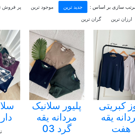
رتب سازی بر اساس :
جدید ترین
موجود ترین
پر فروش ت
ارزان ترین
گران ترین
ز کبریتی
پلیور سلانیک
سلان
دانه یقه
مردانه یقه
دار 
هفت
گرد 03
ت